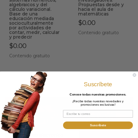
algebraicos y del
Propuestas desde y
cálculo variacional.
hacia el aula de
Base de una
matemáticas
educación mediada
$0.00
socioculturalmente
por actividades de
contar, medir, calcular
Contenido gratuito
y predecir
$0.00
Contenido gratuito
Suscríbete
Conoce todas nuestras promociones
.
¡Recibe todas nuestras novedades y
promociones exclusivas!
SUSCRÍBETE Y OBTÉN TODAS
NUESTRAS PROMOCIONES
Suscríbete
SUSCRIBIRSE