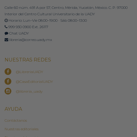
Calle 60 núm. 491 A por 57, Centro, Mérida, Yucatán, México. C. P. 97000
Interior del Centro Cultural Universitario de la UADY
Horario: Lun–Vie 08:00–19:00 · Sáb 08:00–13:00
999 930 0900 Ext. 26117
Chat UADY
libreria@correo.uady.mx
NUESTRAS REDES
@LibreriaUADY
@CasaEditorialUADY
@libreria_uady
AYUDA
Contáctanos
Nuestras editoriales